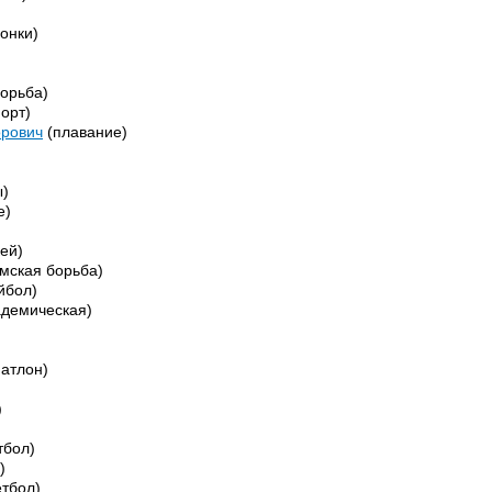
онки)
орьба)
орт)
орович
(плавание)
)
е)
кей)
мская борьба)
йбол)
адемическая)
атлон)
)
тбол)
)
етбол)