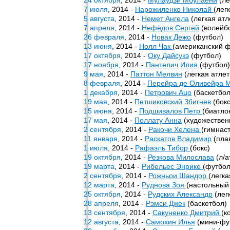
24 октября
, 2014 -
Мулаудзи Мбулаени
(ле
7 июля
, 2014 -
Нарожиленко Николай
(лег
5 августа
, 2014 -
Немет Ангела
(легкая атл
7 апреля
, 2014 -
Нефёдов Сергей
(волейб
26 февраля
, 2014 -
Новак Дежо
(футбол)
13 июня
, 2014 -
Нолл Чак
(американский ф
17 октября
, 2014 -
Оку Дайсукэ
(футбол)
17 ноября
, 2014 -
Пантелич Илия
(футбол)
9 мая
, 2014 -
Паттон Мелвин
(легкая атлет
8 февраля
, 2014 -
Перейра де Оливейра 
1 декабря
, 2014 -
Петрович Ацо
(баскетбол
19 мая
, 2014 -
Петшиковский Збигнев
(бокс
15 июня
, 2014 -
Подшивалов Петр
(биатло
17 мая
, 2014 -
Поллату Анна
(художествен
2 сентября
, 2014 -
Ракочи Хелена
(гимнаст
11 января
, 2014 -
Раскатов Владимир
(пла
1 июля
, 2014 -
Рафаэль Тибор
(бокс)
19 октября
, 2014 -
Резкова Милослава
(л/а
19 марта
, 2014 -
Рибельес Энрике
(футбол
2 сентября
, 2014 -
Рожньои Шандор
(легка
12 марта
, 2014 -
Руднова Зоя
(настольный
25 октября
, 2014 -
Рудских Александр
(лег
28 апреля
, 2014 -
Рэмси Джек
(баскетбол)
13 сентября
, 2014 -
Сакуненко Дмитрий
(к
12 августа
, 2014 -
Самохин Илья
(мини-фу