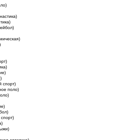
ло)
настика)
етика)
ейбол)
емическая)
)
орт)
ика)
ие)
)
й спорт)
ное поло)
оло)
ие)
бол)
 спорт)
а)
ыжи)