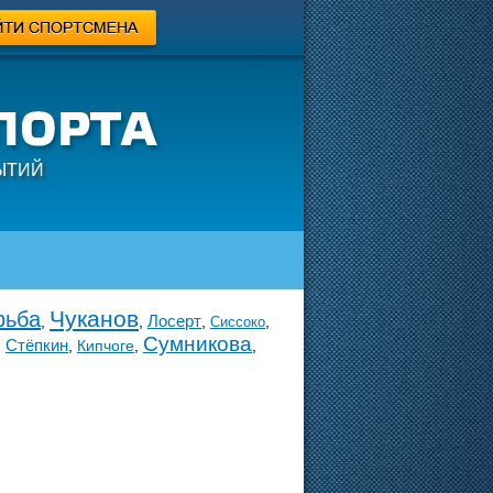
ЫТИЙ
Чуканов
рьба
Лосерт
,
,
,
,
Сиссоко
Сумникова
Стёпкин
,
,
Кипчоге
,
,