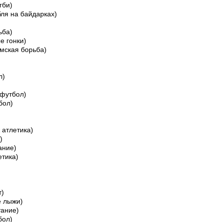
гби)
ля на байдарках)
ьба)
 гонки)
мская борьба)
л)
футбол)
бол)
 атлетика)
)
ание)
етика)
т)
 лыжи)
тание)
бол)