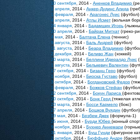
10 сентября
, 2014 -
Аненков Владимир
(ре
1 апреля
, 2014 -
Анкер-Дудинс Алида
(греб
1 февраля
, 2014 -
Арагонес Луис
(футбол)
4 апреля
, 2014 -
Атлы Исмет
(вольная бор
24 января
, 2014 -
Бадамшин Игорь
(лыжные
20 апреля
, 2014 -
Байрак Митхат
(греко-ри
4 мая
, 2014 -
Балтача Елена
(теннис)
9 августа
, 2014 -
Баль Андрей
(футбол)
11 августа
, 2014 -
Беара Владимир
(футбо
2 декабря
, 2014 -
Беливо Жан
(хоккей)
20 марта
, 2014 -
Беллини Идералдо Луис
(
1 августа
, 2014 -
Белькевич Валентин
(фут
17 октября
, 2014 -
Бизанц Геро
(футбол)
1 ноября
, 2014 -
Биоска Густаво
(футбол)
3 октября
, 2014 -
Богдановский Федор
(тяж
1 февраля
, 2014 -
Божков Стефан
(футбол
22 сентября
, 2014 -
Бокун Лариса
(фехтов
20 октября
, 2014 -
Бонк Герд
(тяжелая атл
23 марта
, 2014 -
Босси Кармело
(бокс)
27 апреля
, 2014 -
Бошков Вуядин
(футбол)
19 мая
, 2014 -
Брэбем Джек
(формула-1)
25 июня
, 2014 -
Бурди Юбер
(конный спор
9 ноября
, 2014 -
Бухнер Аннемари
(горные
31 января
, 2014 -
Буш Гунди
(фигурное ка
2 октября
, 2014 -
Бюффьер Андре
(баскет