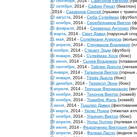
30 сентября
, 2014 -
Самсонов Евгений
(гр
22 октября
, 2014 -
Сафин Ринат
(биатлон)
, 2014 -
Сахарнов Сергей
(прыжки с трамп
13 августа
, 2014 -
Себа Сулейман
(футбол
12 ноября
, 2014 -
Серебряников Виктор
(ф
25 февраля
, 2014 -
Серменьо Антонио
(бо
8 марта
, 2014 -
Смит Дэвид
(парусный спо
21 мая
, 2014 -
Солеймани Алиреза
(вольн
19 апреля
, 2014 -
Стружанов Владимир
(п
4 ноября
, 2014 -
Стюарт Эдди
(футбол)
16 января
, 2014 -
Сулейман Хосе
(бокс)
26 июня
, 2014 -
Сычев Владимир
(плавани
25 сентября
, 2014 -
Тайлер Дороти
(легкая
2 января
, 2014 -
Тальянов Виктор
(горные
12 января
, 2014 -
Тёрёк Дьюла
(бокс)
16 декабря
, 2014 -
Террелл Эрни
(бокс)
9 апреля
, 2014 -
Теруцци Фердинандо
(вел
24 ноября
, 2014 -
Тихонов Виктор
(хоккей)
26 ноября
, 2014 -
Трамбле Жиль
(хоккей)
7 июня
, 2014 -
Тышлер Давид
(фехтование
24 марта
, 2014 -
Уилкс Родни
(тяжелая атл
27 ноября
, 2014 -
Ульянич Виктор
(бокс)
29 апреля
, 2014 -
Уолш Уолтер
(пулевая с
24 июня
, 2014 -
Федорченко Виктория
(ве
10 апреля
, 2014 -
Фелкаи Ласло
(водное п