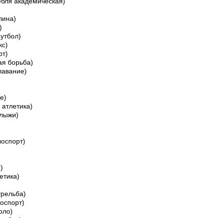
ебля академическая)
лина)
)
утбол)
кс)
рт)
ая борьба)
лавание)
е)
 атлетика)
 лыжи)
оспорт)
)
етика)
трельба)
лоспорт)
оло)