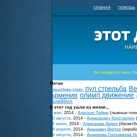
ГЛАВНАЯ
ПОМОЩЬ
НАИ
Вы находитесь здесь:
Гл
Метки
пул стрельба
Ве
,
,
конькобежн спорт
олимп движение
Армения
,
,
волейбол
,
В этот год ушли из жизни...
4 мая
, 2014 -
Алатало Тойми
(лыжные гонк
10 августа
, 2014 -
Александру Константин
(
26 июня
, 2014 -
Алексеева Лидия
(баскетб
29 апреля
, 2014 -
Ананевич Виктор
(акроба
10 августа
, 2014 -
Андреева-Патрикеева Н