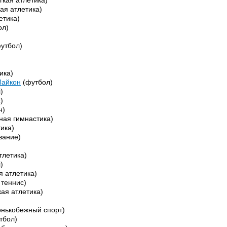
гкая атлетика)
кая атлетика)
етика)
ол)
утбол)
ика)
Майкон
(футбол)
)
)
н)
ная гимнастика)
ика)
вание)
тлетика)
)
я атлетика)
 теннис)
кая атлетика)
онькобежный спорт)
тбол)