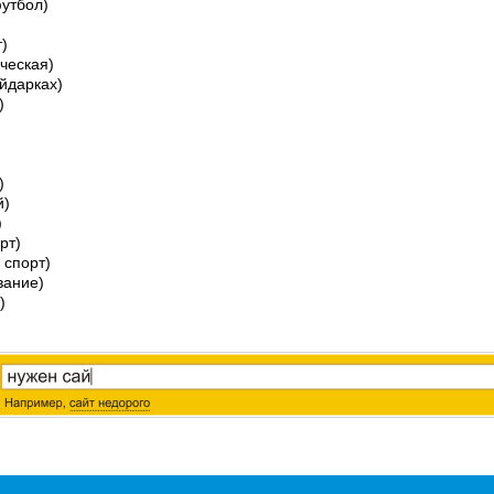
утбол)
)
ческая)
айдарках)
)
)
й)
)
рт)
 спорт)
вание)
)
)