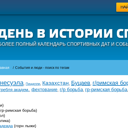
БОЛЕЕ ПОЛНЫЙ КАЛЕНДАРЬ СПОРТИВНЫХ ДАТ И СОБ
авная
/
События и люди - поиск по тегам
несуэла
Буцаев
г/римская бо
Казахстан
,
,
,
,
Пиццелли
г/р борьба
гр-римская борьба
гребля академ.
фехтование
,
,
,
и)
гр-римская борьба)
ол)
тика)
адежда
(горн лыжи)