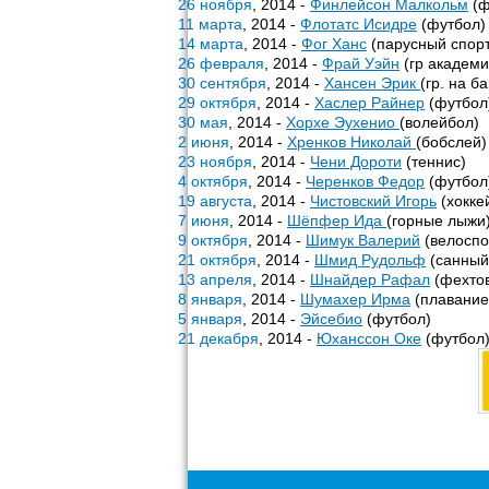
26 ноября
, 2014 -
Финлейсон Малкольм
(ф
11 марта
, 2014 -
Флотатс Исидре
(футбол)
14 марта
, 2014 -
Фог Ханс
(парусный спорт
26 февраля
, 2014 -
Фрай Уэйн
(гр академи
30 сентября
, 2014 -
Хансен Эрик
(гр. на б
29 октября
, 2014 -
Хаслер Райнер
(футбол
30 мая
, 2014 -
Хорхе Эухенио
(волейбол)
2 июня
, 2014 -
Хренков Николай
(бобслей)
23 ноября
, 2014 -
Чени Дороти
(теннис)
4 октября
, 2014 -
Черенков Федор
(футбол
19 августа
, 2014 -
Чистовский Игорь
(хокке
7 июня
, 2014 -
Шёпфер Ида
(горные лыжи
9 октября
, 2014 -
Шимук Валерий
(велоспо
21 октября
, 2014 -
Шмид Рудольф
(санный
13 апреля
, 2014 -
Шнайдер Рафал
(фехто
8 января
, 2014 -
Шумахер Ирма
(плавание
5 января
, 2014 -
Эйсебио
(футбол)
21 декабря
, 2014 -
Юханссон Оке
(футбол