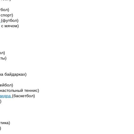
тбол)
спорт)
р
(футбол)
й с мячом)
ол)
ты)
на байдарках)
ейбол)
настольный теннис)
Дзидра
(баскетбол)
)
)
тика)
)