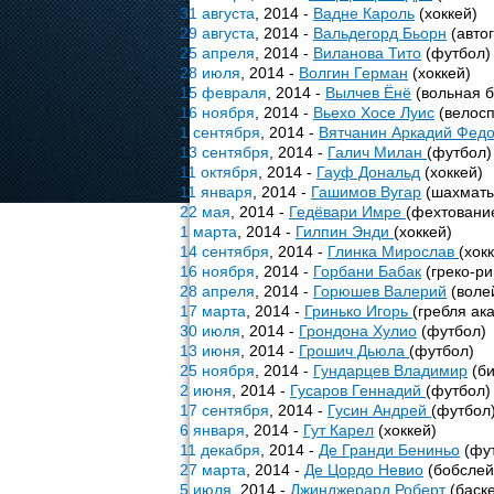
31 августа
, 2014 -
Вадне Кароль
(хоккей)
29 августа
, 2014 -
Вальдегорд Бьорн
(автог
25 апреля
, 2014 -
Виланова Тито
(футбол)
28 июля
, 2014 -
Волгин Герман
(хоккей)
15 февраля
, 2014 -
Вылчев Ёнё
(вольная б
16 ноября
, 2014 -
Вьехо Хосе Луис
(велосп
1 сентября
, 2014 -
Вятчанин Аркадий Фед
13 сентября
, 2014 -
Галич Милан
(футбол)
11 октября
, 2014 -
Гауф Дональд
(хоккей)
11 января
, 2014 -
Гашимов Вугар
(шахматы
22 мая
, 2014 -
Гедёвари Имре
(фехтовани
1 марта
, 2014 -
Гилпин Энди
(хоккей)
14 сентября
, 2014 -
Глинка Мирослав
(хок
16 ноября
, 2014 -
Горбани Бабак
(греко-ри
28 апреля
, 2014 -
Горюшев Валерий
(воле
17 марта
, 2014 -
Гринько Игорь
(гребля ак
30 июля
, 2014 -
Грондона Хулио
(футбол)
13 июня
, 2014 -
Грошич Дьюла
(футбол)
25 ноября
, 2014 -
Гундарцев Владимир
(би
2 июня
, 2014 -
Гусаров Геннадий
(футбол)
17 сентября
, 2014 -
Гусин Андрей
(футбол
6 января
, 2014 -
Гут Карел
(хоккей)
11 декабря
, 2014 -
Де Гранди Бениньо
(фу
27 марта
, 2014 -
Де Цордо Невио
(бобслей
5 июля
, 2014 -
Джинджерард Роберт
(баск