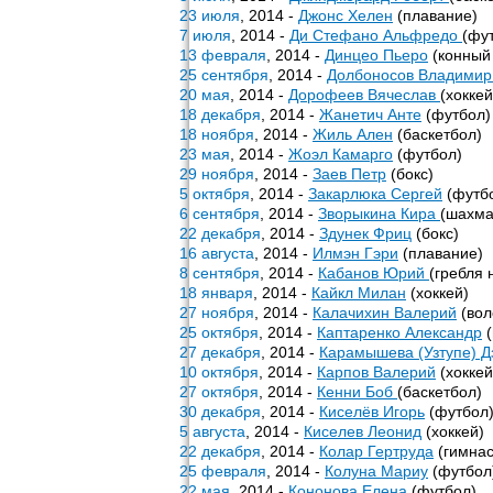
23 июля
, 2014 -
Джонс Хелен
(плавание)
7 июля
, 2014 -
Ди Стефано Альфредо
(фу
13 февраля
, 2014 -
Динцео Пьеро
(конный 
25 сентября
, 2014 -
Долбоносов Владими
20 мая
, 2014 -
Дорофеев Вячеслав
(хокке
18 декабря
, 2014 -
Жанетич Анте
(футбол)
18 ноября
, 2014 -
Жиль Ален
(баскетбол)
23 мая
, 2014 -
Жоэл Камарго
(футбол)
29 ноября
, 2014 -
Заев Петр
(бокс)
5 октября
, 2014 -
Закарлюка Сергей
(футб
6 сентября
, 2014 -
Зворыкина Кира
(шахма
22 декабря
, 2014 -
Здунек Фриц
(бокс)
16 августа
, 2014 -
Илмэн Гэри
(плавание)
8 сентября
, 2014 -
Кабанов Юрий
(гребля 
18 января
, 2014 -
Кайкл Милан
(хоккей)
27 ноября
, 2014 -
Калачихин Валерий
(вол
25 октября
, 2014 -
Каптаренко Александр
(
27 декабря
, 2014 -
Карамышева (Узтупе) 
10 октября
, 2014 -
Карпов Валерий
(хоккей
27 октября
, 2014 -
Кенни Боб
(баскетбол)
30 декабря
, 2014 -
Киселёв Игорь
(футбол
5 августа
, 2014 -
Киселев Леонид
(хоккей)
22 декабря
, 2014 -
Колар Гертруда
(гимнас
25 февраля
, 2014 -
Колуна Мариу
(футбол
22 мая
, 2014 -
Кононова Елена
(футбол)