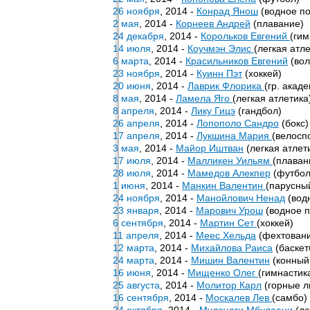
26 ноября
, 2014 -
Конрад Янош
(водное по
2 мая
, 2014 -
Корнеев Андрей
(плавание)
24 декабря
, 2014 -
Корольков Евгений
(гим
14 июля
, 2014 -
Коучмэн Элис
(легкая атл
6 марта
, 2014 -
Красильников Евгений
(вол
23 ноября
, 2014 -
Куинн Пэт
(хоккей)
20 июня
, 2014 -
Лаврик Флорика
(гр. акад
8 мая
, 2014 -
Ламела Яго
(легкая атлетика
8 апреля
, 2014 -
Лику Гицэ
(гандбол)
26 апреля
, 2014 -
Лопополо Сандро
(бокс)
17 апреля
, 2014 -
Лукшина Мария
(велосп
3 мая
, 2014 -
Майор Иштван
(легкая атлет
17 июля
, 2014 -
Малликен Уильям
(плаван
28 июля
, 2014 -
Мамедов Алекпер
(футбол
1 июня
, 2014 -
Манкин Валентин
(парусны
24 ноября
, 2014 -
Манойлович Ненад
(вод
23 января
, 2014 -
Марович Урош
(водное п
6 сентября
, 2014 -
Мартин Сет
(хоккей)
11 апреля
, 2014 -
Меес Хельда
(фехтован
12 марта
, 2014 -
Михайлова Раиса
(баскет
24 марта
, 2014 -
Мишин Валентин
(конный
16 июня
, 2014 -
Мищенко Олег
(гимнастик
25 августа
, 2014 -
Молитор Карл
(горные л
16 сентября
, 2014 -
Москалев Лев
(самбо)