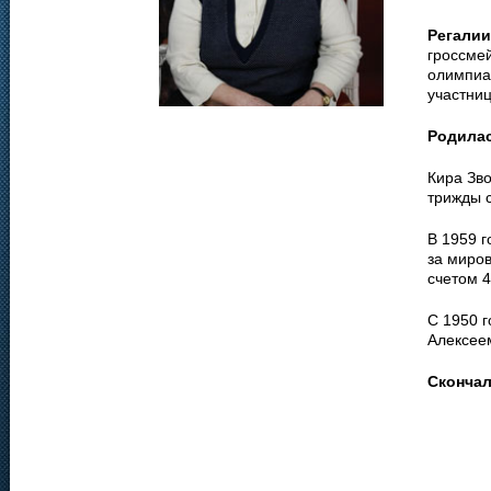
Регалии
гроссме
олимпиад
участни
Родила
Кира Зв
трижды 
В 1959 г
за миро
счетом 4
С 1950 
Алексее
Сконча