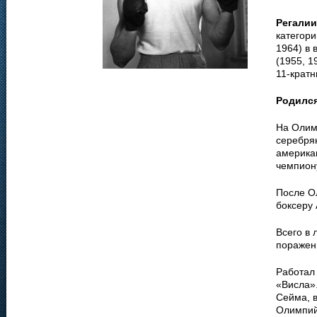
Регалии
категори
1964) в 
(1955, 1
11-крат
Родилс
На Олим
серебря
америка
чемпион
После О
боксеру
Всего в 
поражени
Работал 
«Висла».
Сейма, в
Олимпий