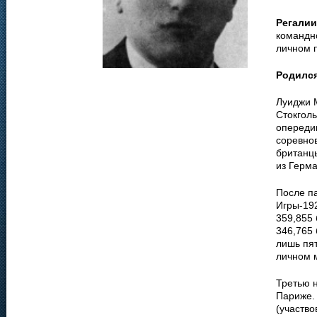
Регалии
командно
личном 
Родилс
Луиджи М
Стокголь
опередив
соревнов
британцы
из Герма
После па
Игры-19
359,855 
346,765 
лишь пя
личном 
Третью 
Париже.
(участво