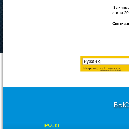
В личном
стали 20
Сконча
БЫС
ПРОЕКТ