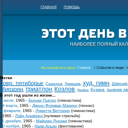
ГЛАВНАЯ
ПОМОЩЬ
НАИБОЛЕЕ ПОЛНЫЙ КАЛ
Вы находитесь здесь:
Главная
/
События и люди - п
Метки
худ. гимн
совр. пятиборье
Швеция
,
Самедов
,
,
,
Лемешев
триатлон
Козлов
Мирзоян
Кузина
лыжное дв
,
,
,
,
,
Ямайка
В этот год ушли из жизни...
1 июля
, 1965 -
Бьянки Пьетро
(гимнастика)
14 марта
, 1965 -
Джонс-Форквар Марион
(теннис)
3 февраля
, 1965 -
Луккетти Витторио
(гимнастика)
, 1965 -
Лэйн Альфред
(пулевая стрельба)
11 декабря
, 1965 -
Майокко Луиджи
(гимнастика)
10 ноября
, 1965 -
Нади Альдо
(фехтование)