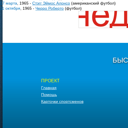
17 марта
, 1965 -
Стэгг Эймос Алонсо
(американский футбол)
11 октября
, 1965 -
Черро Роберто
(футбол)
БЫС
ПРОЕКТ
Главная
Помощь
Карточки спортсменов