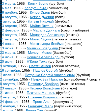
13 марта
, 1955 -
Конти Бруно
(футбол)
16 мая
, 1955 -
Корбут Ольга
(гимнастика)
16 ноября
, 1955 -
Купер Эктор
(футбол)
14 августа
, 1955 -
Кутзее Джерри
(бокс)
2 августа
, 1955 -
Латыш Николай
(футбол)
23 апреля
, 1955 -
Майлс Энтони
(шахматы)
12 февраля
, 1955 -
Масала Даниэль
(совр пятиборье)
14 августа
, 1955 -
Медведев Александр
(хоккей)
31 августа
, 1955 -
Мозес Эдвин
(легкая атлетика)
24 января
, 1955 -
Монтгомери Джеймс
(плавание)
19 июня
, 1955 -
Мышкин Владимир
(хоккей)
23 марта
, 1955 -
Мэлоун Мозес
(баскетбол)
14 июня
, 1955 -
Новиков Александр
(футбол)
20 июля
, 1955 -
Н’Коно Тома
(футбол)
9 октября
, 1955 -
Оветт Стивен
(легкая атлетика)
16 сентября
, 1955 -
Павлов Сергей
(футбол)
7 июля
, 1955 -
Петренко Сергей Анатольевич
(футбол)
2 сентября
, 1955 -
Петрусёва Наталья
(конькобежный спорт)
8 августа
, 1955 -
Петцольд Барбара
(лыжные гонки)
23 января
, 1955 -
Пихлер Вольфганг
(биатлон)
21 июня
, 1955 -
Платини Мишель
(футбол)
2 августа
, 1955 -
Плющев Владимир
(хоккей)
24 февраля
, 1955 -
Прост Ален
(формула-1)
2 ноября
, 1955 -
Рейнолдс Марк
(парусный спорт)
1 марта
, 1955 -
Ренни Том
(хоккей)