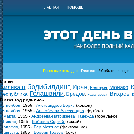
ГЛАВНАЯ
ПОМОЩЬ
НАИБОЛЕЕ ПОЛНЫЙ КАЛ
Вы находитесь здесь:
Главная
/
События и люди - п
Метки
бодибилдинг
Иран
Силиваш
Монако
,
,
,
,
,
Болгария
Гелашвили
Вихров
Бредов
Республика
,
,
,
,
,
Кудрявцева
К
В этот год родились...
13 ноября
, 1955 -
Александров Борис
(хоккей)
28 ноября
, 1955 -
Альтобелли Алессандро
(футбол)
8 марта
, 1955 -
Андреева-Патрикеева Надежда
(горн лыжи)
11 июля
, 1955 -
Бабинов Сергей
(хоккей)
1 апреля
, 1955 -
Бер Маттиас
(фехтование)
1 августа
, 1955 -
Бербик Тревор
(бокс)