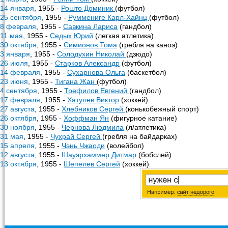
14 января
, 1955 -
Рошто Доминик
(футбол)
25 сентября
, 1955 -
Руммениге Карл-Хайнц
(футбол)
8 февраля
, 1955 -
Савкина Лариса
(гандбол)
11 мая
, 1955 -
Седых Юрий
(легкая атлетика)
30 октября
, 1955 -
Симионов Тома
(гребля на каноэ)
3 января
, 1955 -
Солодухин Николай
(дзюдо)
26 июля
, 1955 -
Старков Александр
(футбол)
14 февраля
, 1955 -
Сухарнова Ольга
(баскетбол)
23 июня
, 1955 -
Тигана Жан
(футбол)
4 сентября
, 1955 -
Трефилов Евгений
(гандбол)
17 февраля
, 1955 -
Хатулев Виктор
(хоккей)
27 августа
, 1955 -
Хлебников Сергей
(конькобежный спорт)
26 октября
, 1955 -
Хоффман Ян
(фигурное катание)
30 ноября
, 1955 -
Чернова Людмила
(л/атлетика)
31 мая
, 1955 -
Чухрай Сергей
(гребля на байдарках)
15 апреля
, 1955 -
Чэнь Чжаоди
(волейбол)
12 августа
, 1955 -
Шауэрхаммер Дитмар
(бобслей)
13 октября
, 1955 -
Шепелев Сергей
(хоккей)