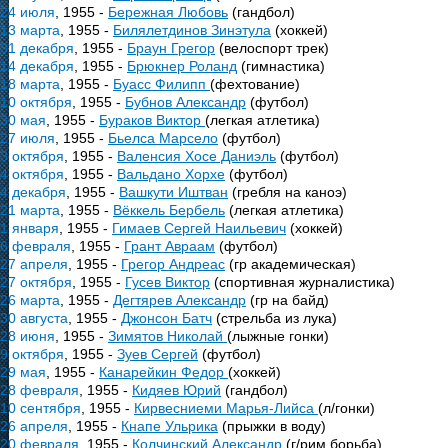
24 июля
, 1955 -
Бережная Любовь
(гандбол)
13 марта
, 1955 -
Билялетдинов Зинэтула
(хоккей)
31 декабря
, 1955 -
Браун Грегор
(велоспорт трек)
14 декабря
, 1955 -
Брюкнер Роланд
(гимнастика)
18 марта
, 1955 -
Буасс Филипп
(фехтование)
10 октября
, 1955 -
Бубнов Александр
(футбол)
30 мая
, 1955 -
Бураков Виктор
(легкая атлетика)
27 июля
, 1955 -
Бьелса Марсело
(футбол)
3 октября
, 1955 -
Валенсия Хосе Даниэль
(футбол)
4 октября
, 1955 -
Вальдано Хорхе
(футбол)
4 декабря
, 1955 -
Вашкути Иштван
(гребля на каноэ)
21 марта
, 1955 -
Вёккель Бербель
(легкая атлетика)
1 января
, 1955 -
Гимаев Сергей Наильевич
(хоккей)
6 февраля
, 1955 -
Грант Авраам
(футбол)
27 апреля
, 1955 -
Грегор Андреас
(гр академическая)
27 октября
, 1955 -
Гусев Виктор
(спортивная журналистика)
26 марта
, 1955 -
Дегтярев Александр
(гр на байд)
30 августа
, 1955 -
Джонсон Батч
(стрельба из лука)
28 июня
, 1955 -
Зимятов Николай
(лыжные гонки)
9 октября
, 1955 -
Зуев Сергей
(футбол)
29 мая
, 1955 -
Канарейкин Федор
(хоккей)
28 февраля
, 1955 -
Кидяев Юрий
(гандбол)
10 сентября
, 1955 -
Кирвесниеми Марья-Лийса
(л/гонки)
26 апреля
, 1955 -
Кнапе Ульрика
(прыжки в воду)
20 февраля
, 1955 -
Колчинский Александр
(г/рим борьба)