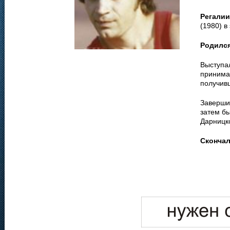
Регалии
(1980) в
Родилс
Выступал
принима
получив
Завершив
затем б
Дарницк
Сконча