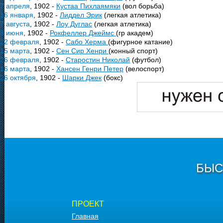
7 апреля
, 1902 -
Кустаа Пихлаямяки
(вол борьба)
16 января
, 1902 -
Лиддел Эрик
(легкая атлетика)
7 августа
, 1902 -
Лоу Дуглас
(легкая атлетика)
8 июня
, 1902 -
Рокфеллер Джеймс
(гр академ)
22 февраля
, 1902 -
Сабо Херма
(фигурное катание)
15 марта
, 1902 -
Сен Сир Хенри
(конный спорт)
26 февраля
, 1902 -
Старостин Николай
(футбол)
16 марта
, 1902 -
Хансен Генри Петер
(велоспорт)
26 октября
, 1902 -
Шарки Джек
(бокс)
БЫС
ПРОЕКТ
Главная