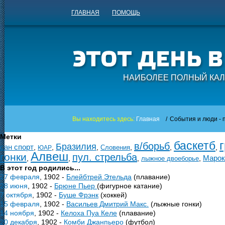
ГЛАВНАЯ
ПОМОЩЬ
НАИБОЛЕЕ ПОЛНЫЙ КАЛ
Вы находитесь здесь:
Главная
/
События и люди - п
Метки
баскетб
в/борьб
Бразилия
сан спорт
,
,
,
,
,
,
Словения
ЮАР
Алвеш
гонки
пул. стрельба
Марок
,
,
,
,
лыжное двоеборье
В этот год родились...
27 февраля
, 1902 -
Блейбтрей Этельда
(плавание)
28 июня
, 1902 -
Брюне Пьер
(фигурное катание)
7 октября
, 1902 -
Буше Фрэнк
(хоккей)
15 февраля
, 1902 -
Васильев Дмитрий Макс.
(лыжные гонки)
14 ноября
, 1902 -
Келоха Пуа Келе
(плавание)
20 декабря
, 1902 -
Комби Джанпьеро
(футбол)