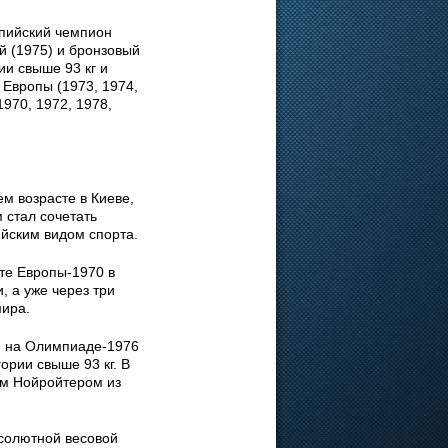
пийский чемпион
й (1975) и бронзовый
ии свыше 93 кг и
 Европы (1973, 1974,
970, 1972, 1978,
м возрасте в Киеве,
 стал сочетать
йским видом спорта.
те Европы-1970 в
, а уже через три
мира.
ся на Олимпиаде-1976
ории свыше 93 кг. В
ом Нойройтером из
бсолютной весовой