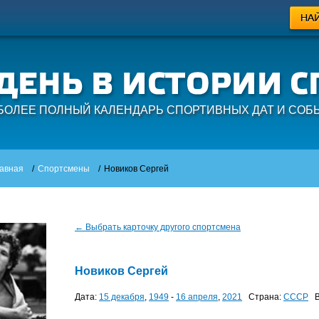
БОЛЕЕ ПОЛНЫЙ КАЛЕНДАРЬ СПОРТИВНЫХ ДАТ И СОБ
авная
/
Спортсмены
/
Новиков Сергей
← Выбрать карточку другого спортсмена
Новиков Сергей
Дата:
15 декабря
,
1949
-
16 апреля
,
2021
Страна:
СССР
В