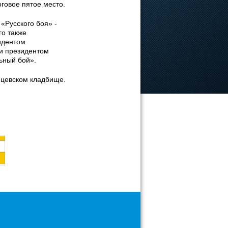
оговое пятое место.
«Русского боя» -
го также
идентом
и президентом
ьный бой».
нцевском кладбище.