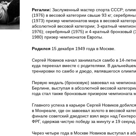
Регалии:
Заслуженный мастер спорта СССР; олим
(1976) в весовой категории свыше 93 кг; серебряны
(1973) призер чемпионатов мира в весовой категор
абсолютной весовой категории; 3-кратный чемпион
1976); серебряный (1975) и 4-кратный бронзовый (1
1980) призер чемпионатов Европы.
Родился
15 декабря 1949 года в Москве.
Сергей Новиков начал заниматься самбо в 14-летне
куда переехал вместе с родителями. В дальнейшем
тренировки по самбо и дзюдо, являвшегося олимпи
Первую медаль (бронзовую) завоевал на чемпиона
Берлине, выступая в абсолютной весовой категории
года стал также бронзовым призером чемпионата 
Главного успеха в карьере Сергей Новиков добил
в Монреале, где он завоевал золото в весовой катег
финале советский дзюдоист взял верх над Гюнтер
ФРГ, одержав чистую победу за минуту и 19 секунд.
Через четыре года в Москве Новиков выступал в а