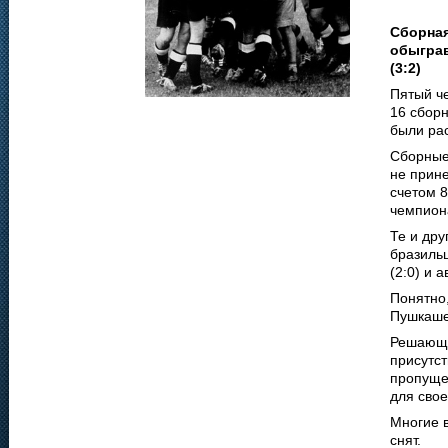
Сборная
обыграв
(3:2)
Пятый ч
16 сбор
были ра
Сборные 
не прин
счетом 
чемпион
Те и дру
бразильц
(2:0) и 
Понятно
Пушкаше
Решающи
присутст
пропуще
для сво
Многие в
снят.