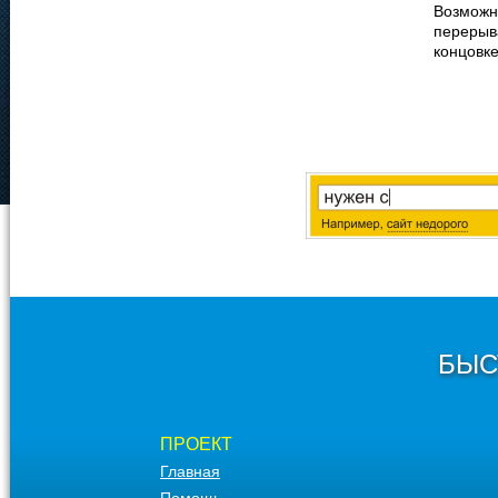
Возможно
перерыва
концовке
БЫС
ПРОЕКТ
Главная