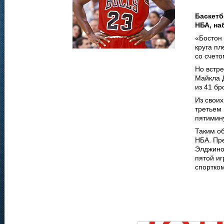
Баскетб
НБА, на
«Бостон
круга п
со счето
Но встре
Майкла 
из 41 бр
Из своих
третьем 
пятимину
Таким о
НБА. Пр
Элджино
пятой иг
спортко