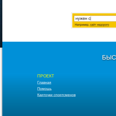
БЫС
ПРОЕКТ
Главная
Помощь
Карточки спортсменов