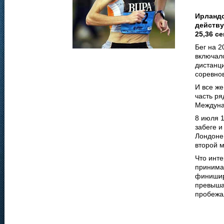
Ирландс
действу
25,36 с
Бег на 2
включалс
дистанци
соревнов
И все же
часть р
Междуна
8 июля 
забеге и
Лондоне 
второй м
Что инте
принима
финишир
превыша
пробежал