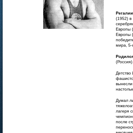
Регалии
(1952) в
серебря
Европы 
Европы (
победит
мира, 5
Родилс
(Россия)
Детство 
фашистск
вынесли 
настольк
Думал ли
тяжелоат
лагеря 
чемпионо
после ст
переносн
месяцев 