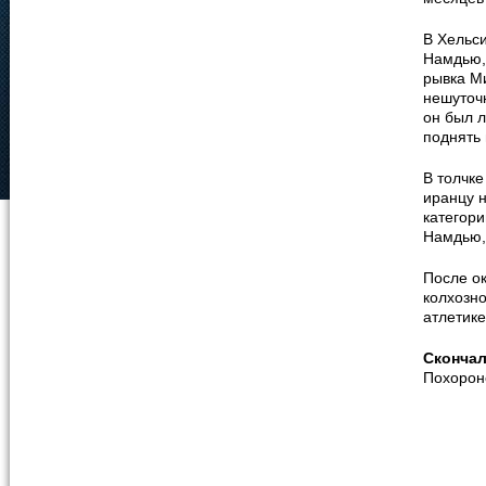
В Хельси
Намдью, 
рывка М
нешуточн
он был л
поднять 
В толчке
иранцу н
категори
Намдью,
После о
колхозно
атлетике
Сконча
Похорон