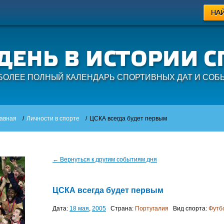
БОЛЕЕ ПОЛНЫЙ КАЛЕНДАРЬ СПОРТИВНЫХ ДАТ И СОБ
авная
/
Личности в спорте
/
ЦСКА всегда будет первым
← Вернуться к другим событиям дня
ЦСКА всегда будет первым
Дата:
18 мая
,
2005
Страна:
Португалия
Вид спорта:
Футб