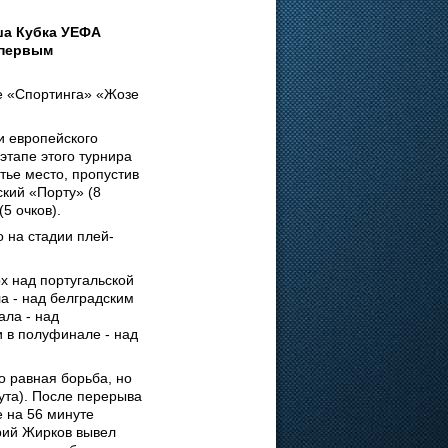
ша Кубка УЕФА
 первым
е «Спортинга» «Жозе
и европейского
этапе этого турнира
тье место, пропустив
ский «Порту» (8
5 очков).
 на стадии плей-
х над португальской
ла - над белградским
ала - над
 и в полуфинале - над
 равная борьба, но
ута). После перерыва
е на 56 минуте
рий Жирков вывел