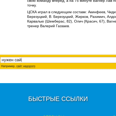
свою команду вперед, а на 75 минуте Вагнер Лав 
точку.
ЦСКА играл в следующем составе: Акинфеев, Чиди
Березуцкий, В. Березуцкий, Жирков, Рахимич, Алдон
Карвалью (Шемберас, 82), Олич (Красич, 67), Вагн
тренер Валерий Газзаев.
БЫСТРЫЕ ССЫЛКИ