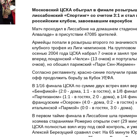
Московский ЦСКА обыграл в финале розыгры
лиссабонский «Спортинг» со счетом 3:1 и стал
российским клубом, завоевавшим еврокубок
Матч проходил в Лиссабоне на домашнем стадион
Алваладе» в присутствии 47085 зрителей.
Армейцы попали в розыгрыш второго по значимост
клубного трофея из Лиги чемпионов. На групповом 
осенью 2004 года ЦСКА набрал 7 очков и занял тре
вперед лондонский «Челси» (13 очков) и португаль
очков), но обошел парижский «Пари Сен-Жермен» (
Согласно регламенту, красно-синие получили право
офф продолжить борьбу за Кубок УЕФА.
В 1/16 финала ЦСКА по сумме двух встреч взял вер
«Бенфикой» (2:0 - дома, 1:1 - в гостях), в 1/8 фина
«Партизаном» (1:1 - в гостях, 2:0 - дома), в 1/4 фин
французским «Осером» (4:0 - дома, 0:2 - в гостях)
итальянской «Пармой» (0:0 - в гостях, 3:0 - дома).
В первом тайме финала в Лиссабоне шла примерно
хозяева стараниями Рожерио открыли счет (29 мин
ЦСКА полностью взял игру под свой контроль, и уж
Алексей Березуцкий сравнял счет. На 65 минуте Ю