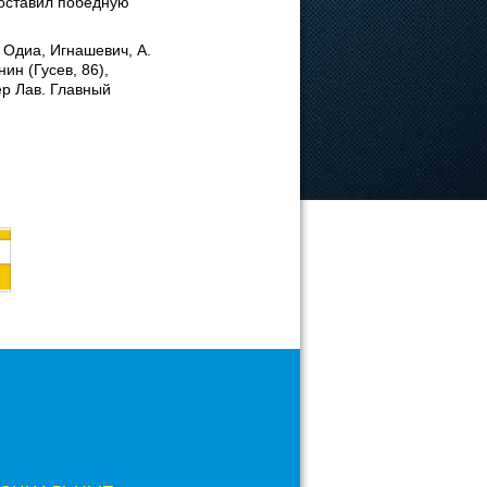
поставил победную
 Одиа, Игнашевич, А.
ин (Гусев, 86),
ер Лав. Главный