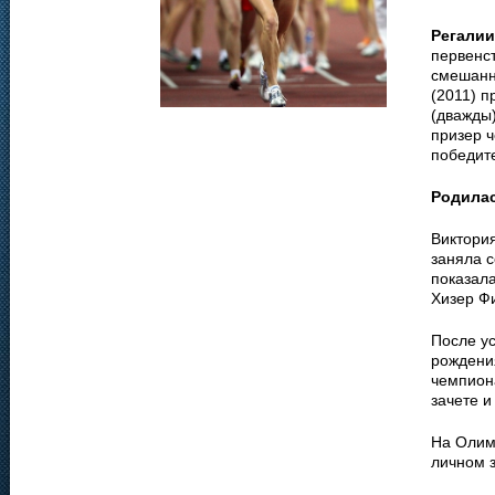
Регалии
первенст
смешанн
(2011) 
(дважды)
призер ч
победите
Родила
Виктори
заняла с
показала
Хизер Ф
После у
рождения
чемпион
зачете и
На Олим
личном з