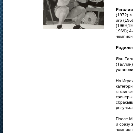
Регалии
(1972) в
игр (196
(1969,19
1969); 4
чемпион
Родилс
Яан Тал
(Таллин)
установи
На Игра
категори
кг финск
тренеры
сбрасыва
результа
После Ме
и сразу 
чемпион