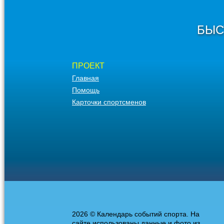
БЫС
ПРОЕКТ
Главная
Помощь
Карточки спортсменов
2026 © Календарь событий спорта. На
сайте использованы данные и фото из