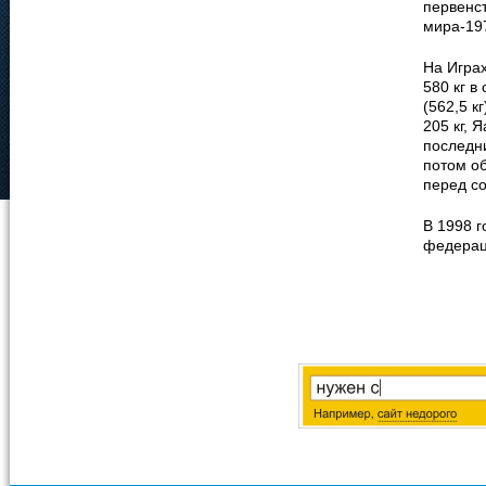
первенст
мира-19
На Игра
580 кг в
(562,5 к
205 кг, 
последни
потом об
перед с
В 1998 
федерац