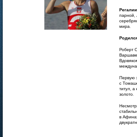
Регалии
парной, 
серебрян
мира.
Родилс
Роберт С
Варшаве.
Вдовяком
междуна
Первую 
с Томаш
титул, а
золото.
Несмотр
стабиль
в Афина
двукрат