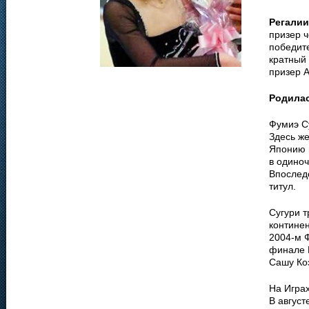
Регалии
призер 
победите
кратный 
призер А
Родила
Фумиэ Су
Здесь ж
Японию 
в одиноч
Впослед
титул.
Сугури 
континен
2004-м Ф
финале 
Сашу Ко
На Играх
В август