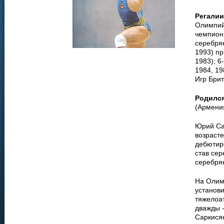
Регалии
Олимпийс
чемпион 
серебрян
1993) п
1983); 6
1984, 19
Игр Брит
Родилс
(Армени
Юрий Са
возрасте
дебютир
став се
серебря
На Олимп
установи
тяжелоа
дважды -
Саркися