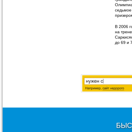
Олимпиа
седьмое
призером
В 2006 
на трене
Саркисян
до 69 и 7
БЫС