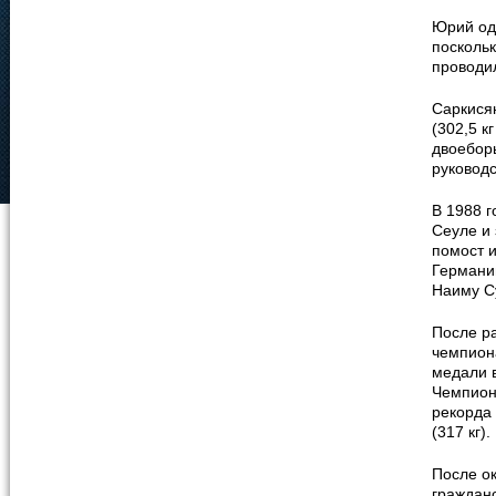
Юрий од
поскольк
проводи
Саркися
(302,5 к
двоеборь
руковод
В 1988 г
Сеуле и
помост и
Германии
Наиму С
После р
чемпион
медали в
Чемпион
рекорда 
(317 кг).
После ок
гражданс