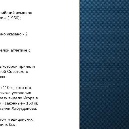
пийский чемпион
опы (1956);
но указано - 2
елой атлетике с
в которой приняли
ной Советского
рах.
110 кг, хотя его
 рывке установил
сразу вывело Игоря в
 «законные» 150 кг,
авиля Хабутдинова.
атом медицинских
ниях был