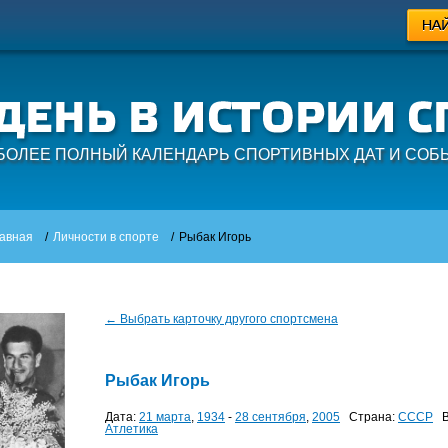
БОЛЕЕ ПОЛНЫЙ КАЛЕНДАРЬ СПОРТИВНЫХ ДАТ И СОБ
авная
/
Личности в спорте
/
Рыбак Игорь
← Выбрать карточку другого спортсмена
Рыбак Игорь
Дата:
21 марта
,
1934
-
28 сентября
,
2005
Страна:
СССР
В
Атлетика