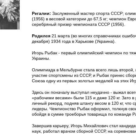
Регалии:
Заслуженный мастер спорта СССР; олим
(1956) в весовой категории до 67,5 кг; чемпион Евр
серебряный призер чемпионата СССР (1956).
Родился
21 марта (во многих справочниках ошибоч
декабря) 1934 года в Харькове (Украина).
Игорь Рыбак - первый олимпийский чемпион по тяж
Украины.
Олимпиада в Мельбурне стала всего лишь второй, 
участие спортсмены из СССР, и Рыбак принес сбор
Союза одну из первых золотых медалей на этих Иг
Здесь он поначалу выступал неудачно - выжал всего 
«рабочими весами» были 115 и даже 120 кг. Зато в
личный рекорд, подняв штангу весом в 120 кг, что 
лидеры. Чемпионство Рыбак оформил, толкнув свои
обойдя в сумме троеборья товарища по команде Р
Завершив карьеру, Игорь Михайлович стал кандид
наук, работал врачом сборной СССР, на соревнова