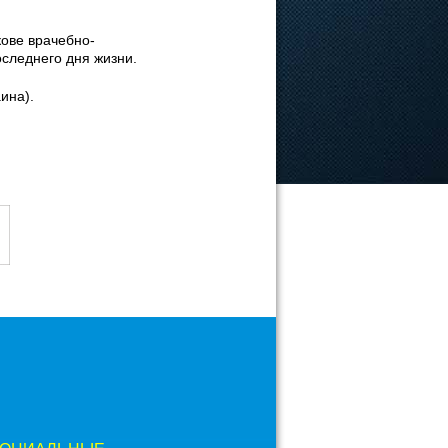
кове врачебно-
оследнего дня жизни.
ина).