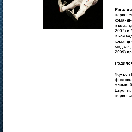
Регалии
первенст
командно
в команд
2007) и 
и команд
командно
медали, 
2009) п
Родилс
Жульен П
фехтова
олимпий
Европы.
первенст