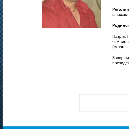
Регалии
шпажист
Родилс
Патрик 
чемпион
(страны 
Завершив
президе