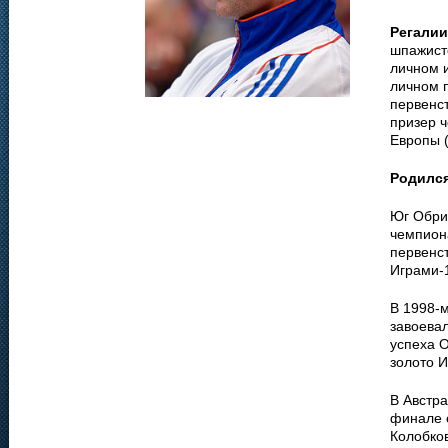
Регалии
шпажист
личном 
личном п
первенст
призер 
Европы (
Родилс
Юг Обри
чемпион
первенс
Играми-
В 1998-м
завоевал
успеха О
золото И
В Австра
финале 
Колобков