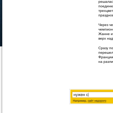
решалас
поединко
трехцвет
праздно
Через ч
чемпион
Жанне и
верх на
Сразу п
перешел
Франции
на разл