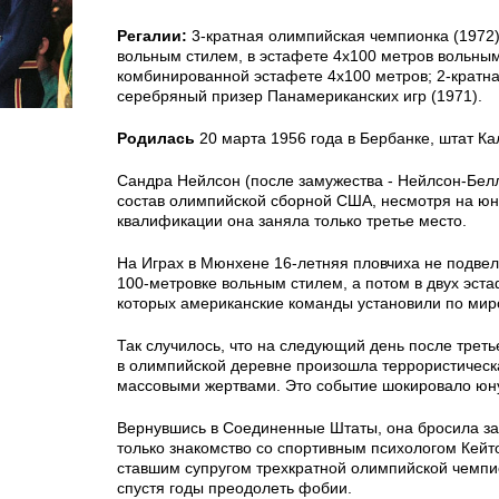
Регалии:
3-кратная олимпийская чемпионка (1972)
вольным стилем, в эстафете 4х100 метров вольны
комбинированной эстафете 4х100 метров; 2-кратн
серебряный призер Панамериканских игр (1971).
Родилась
20 марта 1956 года в Бербанке, штат К
Сандра Нейлсон (после замужества - Нейлсон-Бел
состав олимпийской сборной США, несмотря на юный
квалификации она заняла только третье место.
На Играх в Мюнхене 16-летняя пловчиха не подвел
100-метровке вольным стилем, а потом в двух эста
которых американские команды установили по мир
Так случилось, что на следующий день после трет
в олимпийской деревне произошла террористическа
массовыми жертвами. Это событие шокировало юн
Вернувшись в Соединенные Штаты, она бросила за
только знакомство со спортивным психологом Кей
ставшим супругом трехкратной олимпийской чемпи
спустя годы преодолеть фобии.