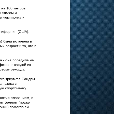
 на 100 метров
м стилем и
ая чемпионка и
алифорния (США).
л) была включена в
 возраст и то, что в
а - она победила на
фетах, в каждой из
овому рекорду.
ьего триумфа Сандры
я атака с
ую спортсменку.
нятия плаванием, и
том Беллом (позже
онки) помогло ей