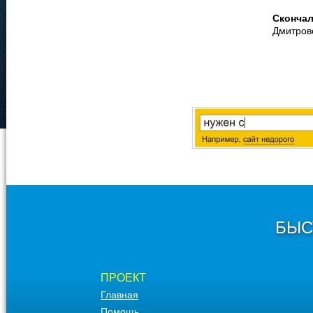
Сконча
Дмитров
БЫС
ПРОЕКТ
Главная
Помощь