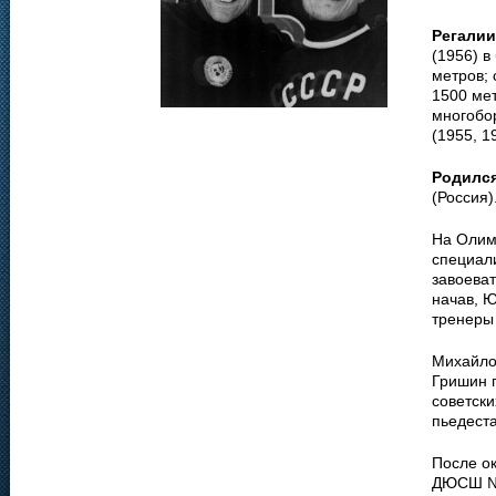
Регалии
(1956) в
метров;
1500 ме
многобо
(1955, 1
Родилс
(Россия)
На Олим
специали
завоеват
начав, Ю
тренеры
Михайло
Гришин п
советск
пьедеста
После ок
ДЮСШ №