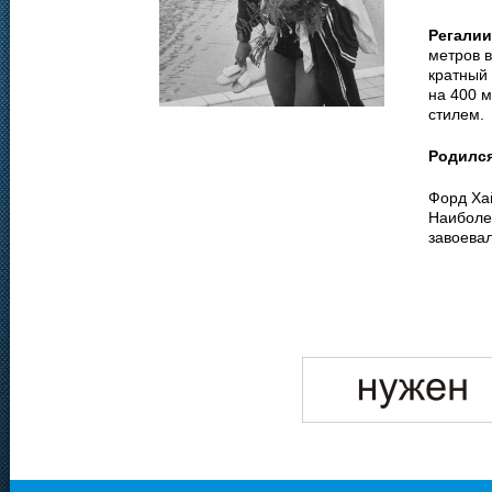
Регалии
метров 
кратный 
на 400 
стилем.
Родилс
Форд Ха
Наиболе
завоевал