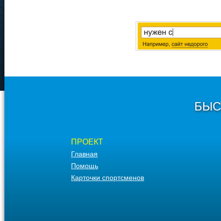
БЫС
ПРОЕКТ
Главная
Помощь
Карточки спортсменов