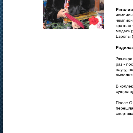
Регалии
чемпионк
чемпионк
кратная 
медали);
Европы (
Родила
Эльвира
раз - п
паузу, н
выполня
В колле
существ
После О
перешла 
спортшк