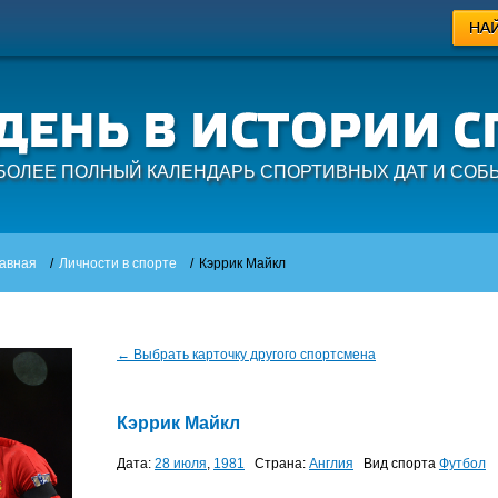
БОЛЕЕ ПОЛНЫЙ КАЛЕНДАРЬ СПОРТИВНЫХ ДАТ И СОБ
авная
/
Личности в спорте
/
Кэррик Майкл
← Выбрать карточку другого спортсмена
Кэррик Майкл
Дата:
28 июля
,
1981
Страна:
Англия
Вид спорта
Футбол