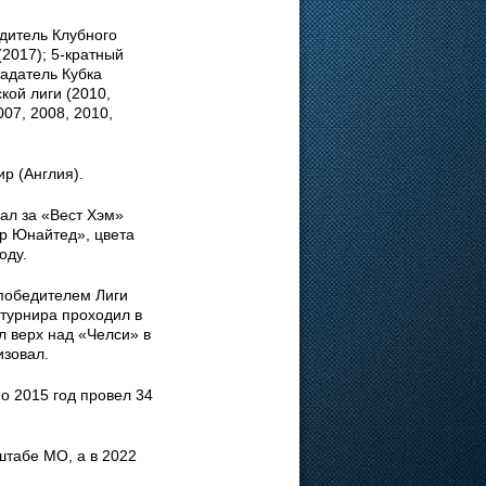
дитель Клубного
2017); 5-кратный
ладатель Кубка
кой лиги (2010,
07, 2008, 2010,
р (Англия).
ал за «Вест Хэм»
ер Юнайтед», цвета
оду.
 победителем Лиги
 турнира проходил в
л верх над «Челси» в
изовал.
о 2015 год провел 34
штабе МО, а в 2022