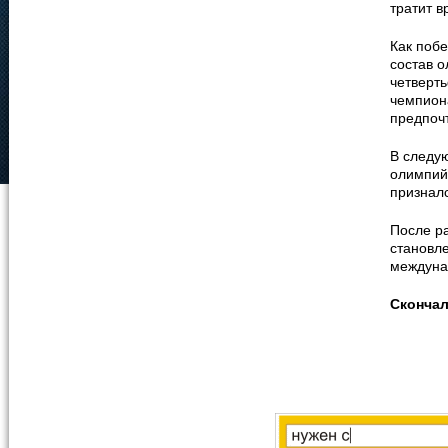
тратит в
Как поб
состав о
четверт
чемпион
предпочт
В следу
олимпийс
призналс
После р
становле
междуна
Сконча