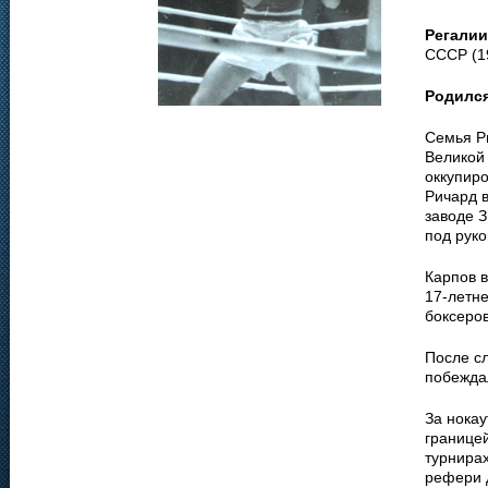
Регалии
СССР (1
Родилс
Семья Ри
Великой
оккупир
Ричард 
заводе З
под рук
Карпов в
17-летне
боксеро
После сл
побежда
За нока
границе
турнирах
рефери 