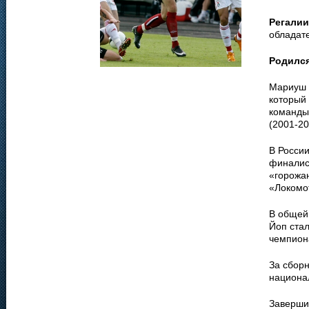
Регалии
обладате
Родилс
Мариуш 
который 
команды 
(2001-20
В России
финалис
«горожа
«Локомот
В общей 
Йоп ста
чемпион
За сборн
национа
Завершив