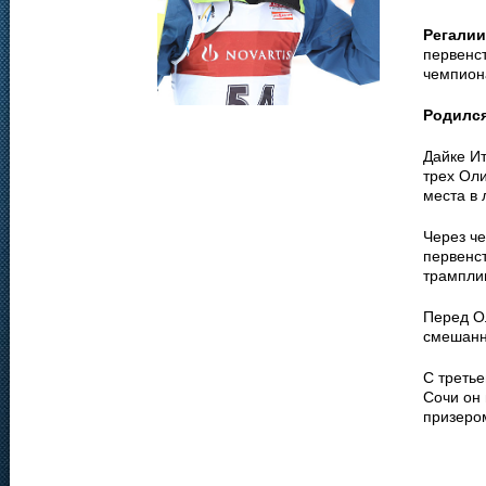
Регалии
первенст
чемпиона
Родилс
Дайке Ит
трех Оли
места в 
Через ч
первенс
трампли
Перед О
смешанн
С третье
Сочи он 
призером