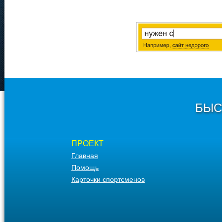
БЫС
ПРОЕКТ
Главная
Помощь
Карточки спортсменов