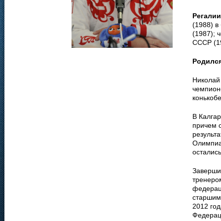
Регалии
(1988) в
(1987); 
СССР (19
Родилс
Николай 
чемпион
конькоб
В Калгар
причем о
результа
Олимпиа
остались
Заверши
тренеро
федераци
старшим 
2012 го
Федерац