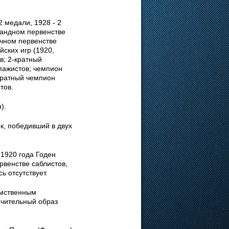
 медали, 1928 - 2
мандном первенстве
ичном первенстве
ских игр (1920,
в; 2-кратный
пажистов; чемпион
кратный чемпион
тов.
).
к, победивший в двух
1920 года Годен
рвенстве саблистов,
ь отсутствует.
омственным
очительный образ