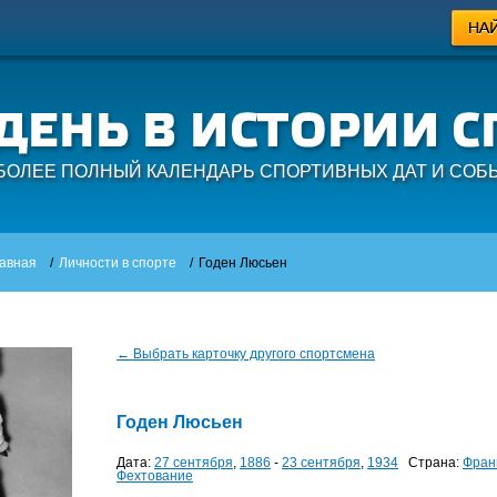
БОЛЕЕ ПОЛНЫЙ КАЛЕНДАРЬ СПОРТИВНЫХ ДАТ И СОБ
авная
/
Личности в спорте
/
Годен Люсьен
← Выбрать карточку другого спортсмена
Годен Люсьен
Дата:
27 сентября
,
1886
-
23 сентября
,
1934
Страна:
Фран
Фехтование