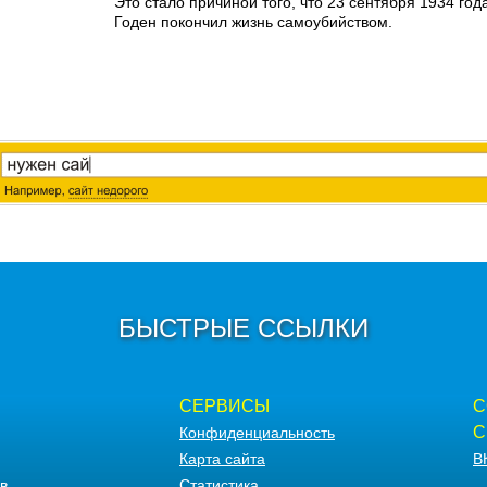
Это стало причиной того, что 23 сентября 1934 го
Годен покончил жизнь самоубийством.
БЫСТРЫЕ ССЫЛКИ
СЕРВИСЫ
С
С
Конфиденциальность
Карта сайта
В
в
Статистика