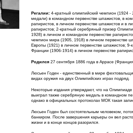
Регалии:
4-кратный олимпийский чемпион (1924 - 2
медали) в командном первенстве шпажистов, в ко
рапиристов, в личном первенстве шпажистов и в л
рапиристов; 2-кратный серебряный призер Олимпий
1928) в личном и командном первенстве рапиристо
чемпион мира (1905, 1918) в личном первенстве ш
Европы (1921) в личном первенстве шпажистов; 9-
Франции (1906-1914) в личном первенстве рапирис
Родился
27 сентября 1886 года в Аррасе (Франция
Люсьен Годен - единственный в мире фехтовальщи
видах оружия на двух Олимпийских играх подряд.
Некоторые издания утверждают, что на Олимпиаде 
выиграл также серебряную медаль в командном пе
однако в официальных протоколах МОК такая запис
Люсьен Годен был состоятельным человеком, пот
банкиром. После завершения карьеры он вел раст
жизни и в конце концов разорился.