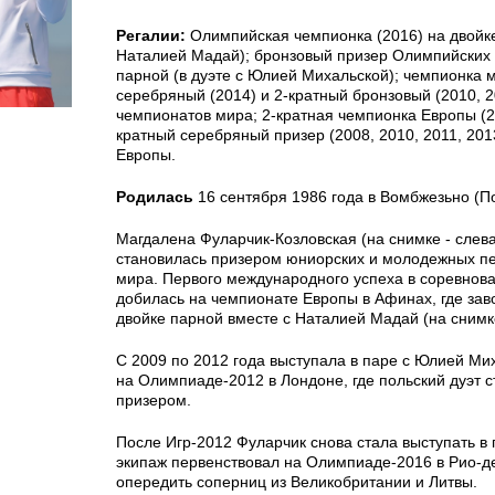
Регалии:
Олимпийская чемпионка (2016) на двойке
Наталией Мадай); бронзовый призер Олимпийских и
парной (в дуэте с Юлией Михальской); чемпионка м
серебряный (2014) и 2-кратный бронзовый (2010, 2
чемпионатов мира; 2-кратная чемпионка Европы (20
кратный серебряный призер (2008, 2010, 2011, 20
Европы.
Родилась
16 сентября 1986 года в Вомбжезьно (П
Магдалена Фуларчик-Козловская (на снимке - слев
становилась призером юниорских и молодежных пе
мира. Первого международного успеха в соревнов
добилась на чемпионате Европы в Афинах, где зав
двойке парной вместе с Наталией Мадай (на снимке
С 2009 по 2012 года выступала в паре с Юлией Мих
на Олимпиаде-2012 в Лондоне, где польский дуэт 
призером.
После Игр-2012 Фуларчик снова стала выступать в 
экипаж первенствовал на Олимпиаде-2016 в Рио-д
опередить соперниц из Великобритании и Литвы.