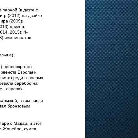
 парной (в дуэте с
гр (2012) на двойке
ира (2009);
013) призер
14, 2015); 4-
13) чемпионатов
ольша).
а) неоднократно
рвенств Европы и
аниях среди взрослых
оевала серебро на
 - справа).
альской, в том числе
стал бронзовым
паре с Мадай, и этот
е-Жанейро, сумев