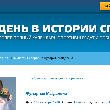
БОЛЕЕ ПОЛНЫЙ КАЛЕНДАРЬ СПОРТИВНЫХ ДАТ И СОБ
авная
/
Личности в спорте
/
Фуларчик Магдалена
← Выбрать карточку другого спортсмена
Фуларчик Магдалена
Дата:
16 сентября
,
1986
Страна:
Польша
Вид спорта
Гр 