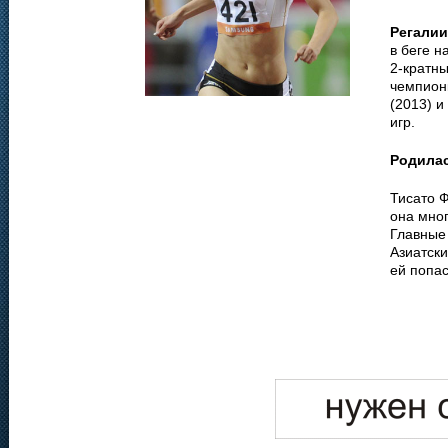
Регалии
в беге н
2-кратны
чемпионк
(2013) и
игр.
Родила
Тисато Ф
она мно
Главные
Азиатски
ей попас