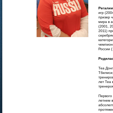
Регалии
игр (200
призер 
мира в а
(2001, 2
2011) пр
серебря
категори
чемпион
России (
Родила
Теа Донг
Тбилиси,
трениров
лет Теа 
тренеро
Первого 
летнем в
абсолют
протяже