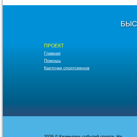
БЫС
ПРОЕКТ
Главная
Помощь
Карточки спортсменов
2026 © Календарь событий спорта. На