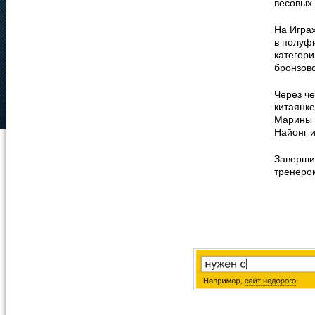
весовых 
На Игра
в полуф
категори
бронзов
Через че
китаянке
Марины 
Найонг 
Завершив
тренеро