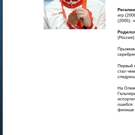
Регалии
игр (200
(2005); 
Родилс
(Россия)
Прыжками
серебря
Первый к
стал че
следующ
На Олим
Гальпери
испортил
ошибся. 
финише 