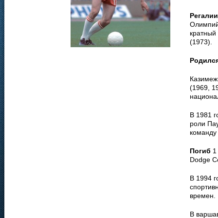
Регалии
Олимпийс
кратный
(1973).
Родилс
Казимеж
(1969, 1
национа
В 1981 г
роли Пау
команду
Погиб
1 
Dodge Co
В 1994 
спортив
времен.
В варшав