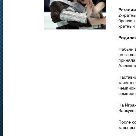
Регалии
2-кратны
бронзовы
кратный 
Родилс
Фабьян Б
но за во
приняла
Алексан
Наставни
качеств
чемпион
чемпион
На Играх
Ванкувер
После с
карьеры