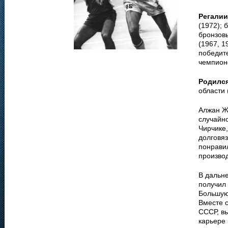
Регалии
(1972); 
бронзов
(1967, 1
победите
чемпионо
Родилс
области 
Алжан Жа
случайно
Чирчике,
долговяз
понрави
производ
В дальне
получил
Большую
Вместе 
СССР, вы
карьере 