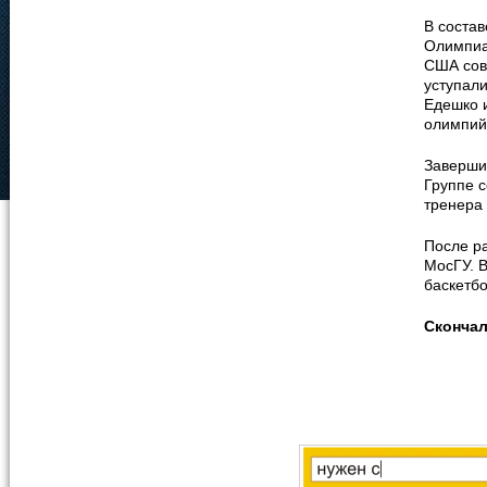
В соста
Олимпиа
США сов
уступал
Едешко 
олимпийс
Заверши
Группе с
тренера 
После р
МосГУ. 
баскетбо
Сконча