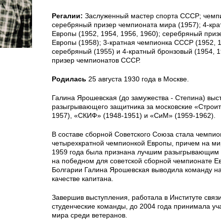
Регалии:
Заслуженный мастер спорта СССР; чемпи
серебряный призер чемпионата мира (1957); 4-кр
Европы (1952, 1954, 1956, 1960); серебряный при
Европы (1958); 3-кратная чемпионка СССР (1952, 1
серебряный (1955) и 4-кратный бронзовый (1954, 1
призер чемпионатов СССР.
Родилась
25 августа 1930 года в Москве.
Галина Ярошевская (до замужества - Степина) выс
разыгрывающего защитника за московские «Строит
1957), «СКИФ» (1948-1951) и «СиМ» (1959-1962).
В составе сборной Советского Союза стала чемпио
четырехкратной чемпионкой Европы, причем на ми
1959 года была признана лучшим разыгрывающим и
на победном для советской сборной чемпионате Е
Болгарии Галина Ярошевская выводила команду на
качестве капитана.
Завершив выступления, работала в Институте связ
студенческие команды, до 2004 года принимала уч
мира среди ветеранов.