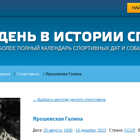
БОЛЕЕ ПОЛНЫЙ КАЛЕНДАРЬ СПОРТИВНЫХ ДАТ И СОБ
авная
/
Спортсмены
/
Ярошевская Галина
← Выбрать карточку другого спортсмена
Ярошевская Галина
Дата:
25 августа
,
1930
-
15 декабря
,
2013
Страна:
СССР
В