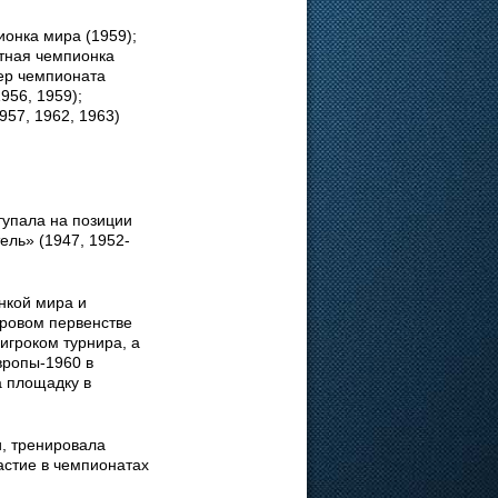
онка мира (1959);
атная чемпионка
зер чемпионата
956, 1959);
957, 1962, 1963)
тупала на позиции
ель» (1947, 1952-
нкой мира и
ровом первенстве
гроком турнира, а
вропы-1960 в
 площадку в
и, тренировала
астие в чемпионатах