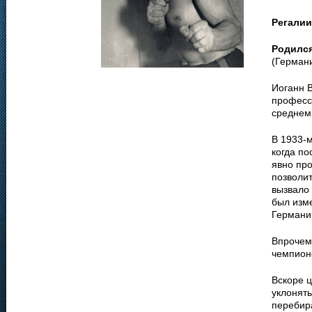
Регалии
Родилс
(Германи
Иоганн В
професси
среднем
В 1933-м
когда по
явно про
позволит
вызвало
был изм
Германи
Впрочем,
чемпионс
Вскоре ц
уклонять
перебир