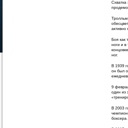
Схватка 
продемо
Тролльма
обесцвет
активно 
Боя как 
ноги и в
концовке
ног.
В 1939 г
он был 
ежеднев
9 февра
один из 
«тренир
В 2003 
чемпион
боксера.