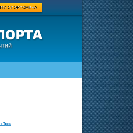
ЫТИЙ
т Трек