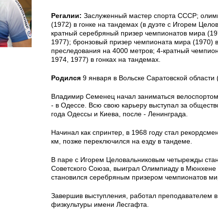
Регалии:
Заслуженный мастер спорта СССР; олим
(1972) в гонке на тандемах (в дуэте с Игорем Цело
кратный серебряный призер чемпионатов мира (197
1977); бронзовый призер чемпионата мира (1970) 
преследования на 4000 метров; 4-кратный чемпион
1974, 1977) в гонках на тандемах.
Родился
9 января в Вольске Саратовской области 
Владимир Семенец начал заниматься велоспортом 
- в Одессе. Всю свою карьеру выступал за обществ
года Одессы и Киева, после - Ленинграда.
Начинал как спринтер, в 1968 году стал рекордсме
км, позже переключился на езду в тандеме.
В паре с Игорем Целовальниковым четырежды ста
Советского Союза, выиграл Олимпиаду в Мюнхене
становился серебряным призером чемпионатов ми
Завершив выступления, работал преподавателем в
физкультуры имени Лесгафта.