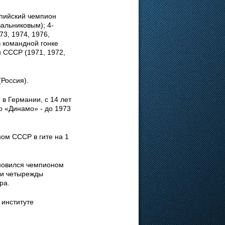
пийский чемпион
вальниковым); 4-
3, 1974, 1976,
в командной гонке
 СССР (1971, 1972,
(Россия).
в Германии, с 14 лет
о «Динамо» - до 1973
ном СССР в гите на 1
новился чемпионом
 и четырежды
ра.
 институте