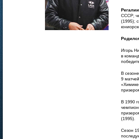
Регалии
СССР; ч
(1995); 
юниорско
Родилс
Игорь Н
в команд
победит
В сезоне
9 матчей
«Химике»
призеро
В 1990 г
чемпион
призеро
(1995).
Сезон 19
последу