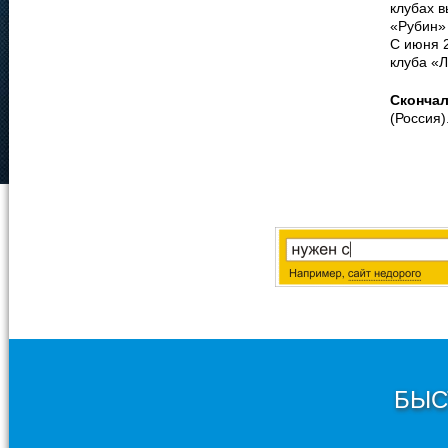
клубах в
«Рубин»
С июня 2
клуба «
Сконча
(Россия)
БЫС