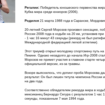
Регалии:
Победитель юношеского первенства мира
Кубка мира среди юниоров (2006).
Родился
21 марта 1988 года в Саранске, Мордовия
20-летний Сергей Морозов произвел сенсацию, по
России 2008 года в ходьбе на 20 км, установив пр
- 1 час 16 минут 43 секунды (рекорд не был ратиф
Международной федерацией легкой атлетики).
Этот триумф открыл молодому спортсмену путь на
Пекине. Однако незадолго до начала Игр-2008 стал
Морозов не примет участия в главном старте четы
официальной версии, из-за травмы.
Вскоре выяснилось, что допинг-проба Морозова д
результат. Он был лишен титула чемпиона России
на два года.
Соответственно обладателем рекорда мира в ходьб
мексиканец Бернардо Сегура с результатом 1 час 1
секунды, показанным 7 мая 1994 года.