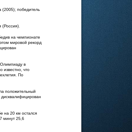
 (2005); победитель
 (Россия).
бедив на чемпионате
и этом мировой рекорд
ицирован
 Олимпиаду в
о известно, что
рехлетия. По
ала положительный
 и дисквалифицирован
е на 20 км остался
7 минут 25,6