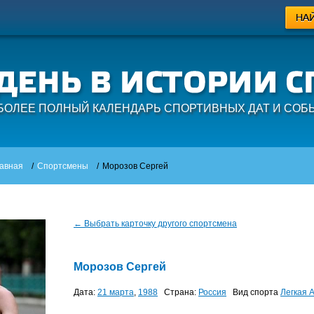
БОЛЕЕ ПОЛНЫЙ КАЛЕНДАРЬ СПОРТИВНЫХ ДАТ И СОБ
авная
/
Спортсмены
/
Морозов Сергей
← Выбрать карточку другого спортсмена
Морозов Сергей
Дата:
21 марта
,
1988
Страна:
Россия
Вид спорта
Легкая 