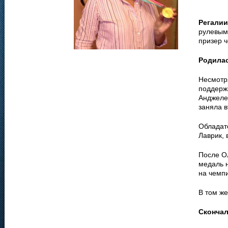
Регалии
рулевым;
призер 
Родила
Несмотря
поддерж
Анджеле
заняла в
Обладат
Лаврик, 
После О
медаль н
на чемп
В том же
Сконча