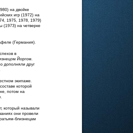
980) на двойке
йских игр (1972) на
4, 1975, 1978, 1979)
ы (1973) на четверке
афеле (Германия).
спехов в
лизнецом Йоргом.
но дополняли друг
.
естном экипаже.
составе которой
е, потом на
.
т, который называли
ваниях они провели
братьям-близнецам