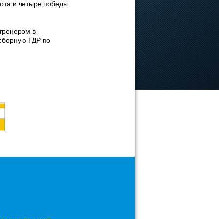
лота и четыре победы
тренером в
сборную ГДР по