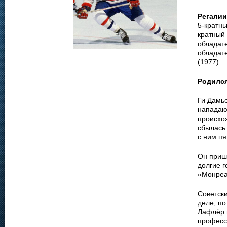
Регалии
5-кратны
кратный 
обладате
обладат
(1977).
Родилс
Ги Дамье
нападаю
происхож
сбылась 
с ним пя
Он прише
долгие г
«Монреа
Советски
деле, по
Лафлёр 
професси