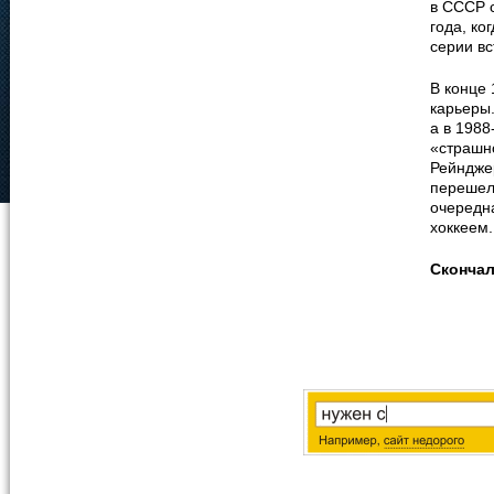
в СССР 
года, ко
серии вс
В конце
карьеры.
а в 1988
«страшно
Рейнджер
перешел 
очередн
хоккеем.
Сконча