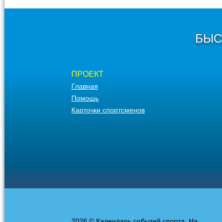
БЫС
ПРОЕКТ
Главная
Помощь
Карточки спортсменов
2026 © Календарь событий спорта. На