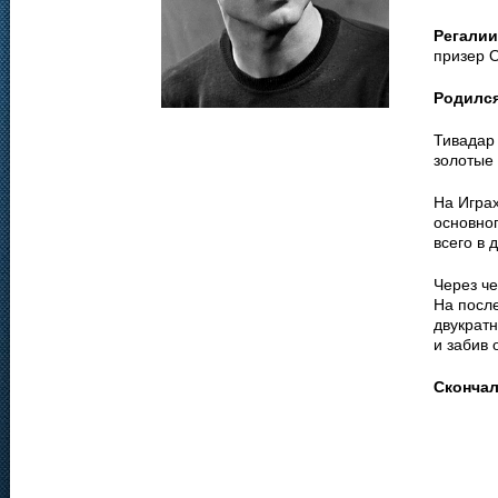
Регалии
призер О
Родилс
Тивадар 
золотые
На Игра
основног
всего в 
Через че
На после
двукрат
и забив 
Сконча