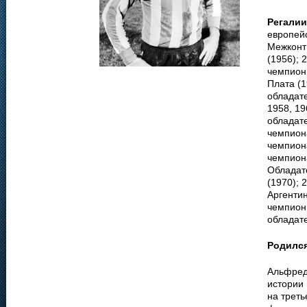
Регалии
европейс
Межконти
(1956); 
чемпион 
Плата (1
обладате
1958, 19
обладате
чемпион
чемпион
чемпиона
Обладат
(1970); 
Аргентин
чемпион 
обладате
Родилс
Альфред
истории
на треть