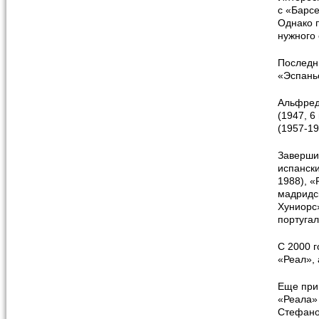
с «Барсе
Однако 
нужного
Последн
«Эспаньо
Альфред
(1947, 6
(1957-19
Заверши
испански
1988), «
мадридск
Хуниорс»
португал
С 2000 г
«Реал»,
Еще при
«Реала»
Стефано