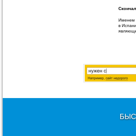
Сконча
Именем 
в Испани
являюще
БЫС