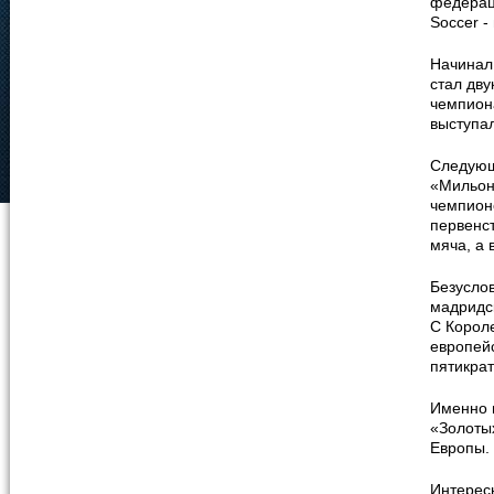
федераци
Soccer -
Начинал 
стал дв
чемпиона
выступал
Следующ
«Мильон
чемпион
первенст
мяча, а 
Безусло
мадридск
С Корол
европей
пятикра
Именно 
«Золоты
Европы. 
Интересн